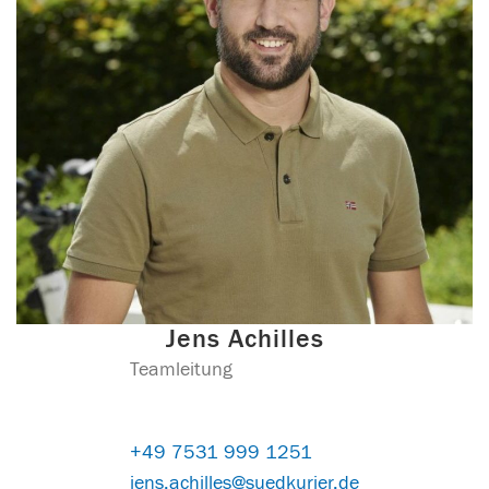
Jens Achilles
Teamleitung
+49 7531 999 1251
jens.achilles@suedkurier.de